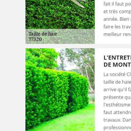
fait il faut 
et très compa
année. Bien 
faire les tr
meilleur ren
L'ENTRET
DE MONT
La société C
taille de hai
arrive qu'il 
présente qu
l'esthétisme 
faut attendre
travaux. Dans
professionn