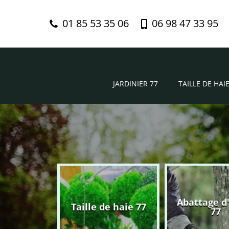
01 85 53 35 06
06 98 47 33 95
JARDINIER 77
TAILLE DE HAIE
Abattage d
nier 77
Taille de haie 77
77