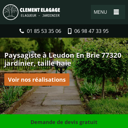
MENU
01 85 53 35 06
06 98 47 33 95
Paysagiste à Leudon En Brie 77320
jardinier, taille haie
Voir nos réalisations
Demande de devis gratuit