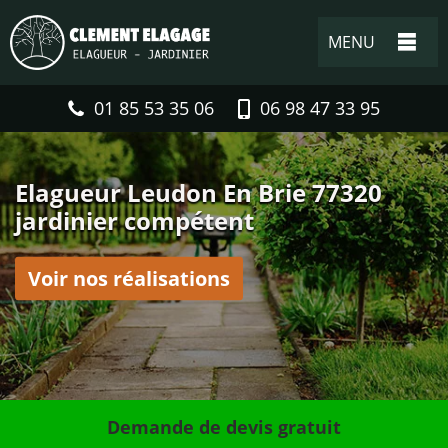
MENU
01 85 53 35 06
06 98 47 33 95
Elagueur Leudon En Brie 77320
jardinier compétent
Voir nos réalisations
Demande de devis gratuit