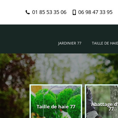
01 85 53 35 06
06 98 47 33 95
JARDINIER 77
TAILLE DE HAIE
Abattage d
nier 77
Taille de haie 77
77