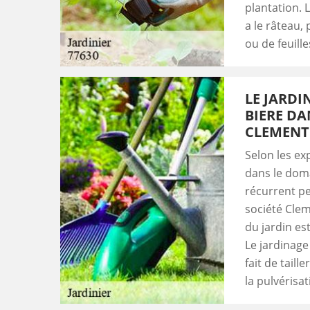
plantation. L
a le râteau,
ou de feuille
LE JARDI
BIERE DA
CLEMENT
Selon les ex
dans le doma
récurrent peu
société Clem
du jardin est
Le jardinage
fait de taill
la pulvérisa