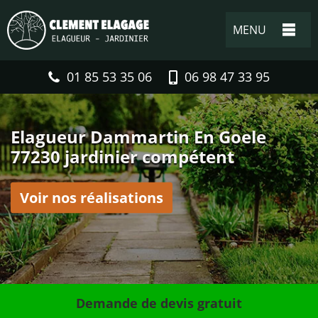
MENU
01 85 53 35 06
06 98 47 33 95
Elagueur Dammartin En Goele
77230 jardinier compétent
Voir nos réalisations
Demande de devis gratuit