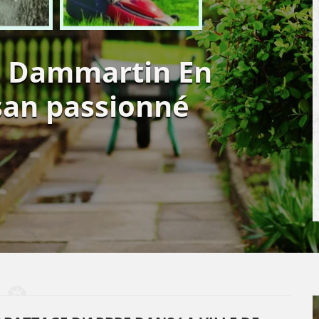
e Dammartin En
san passionné