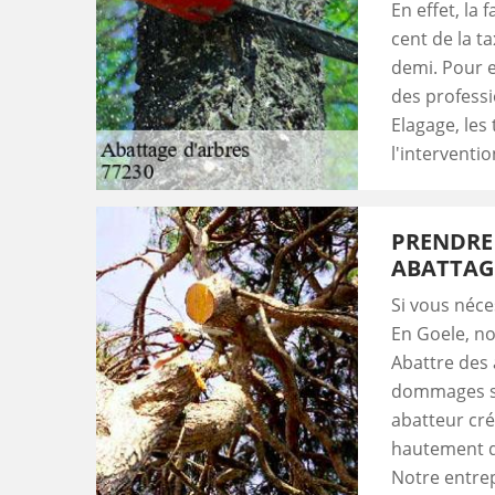
En effet, la
cent de la ta
demi. Pour e
des professi
Elagage, les
l'interventi
PRENDRE
ABATTAGE
Si vous néce
En Goele, no
Abattre des 
dommages st
abatteur cré
hautement qu
Notre entrep