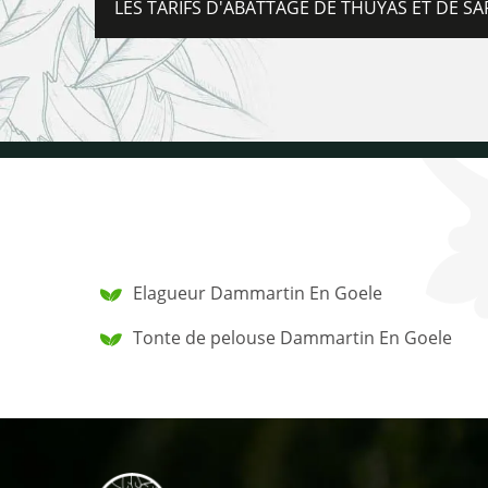
LES TARIFS D'ABATTAGE DE THUYAS ET DE S
Elagueur Dammartin En Goele
Tonte de pelouse Dammartin En Goele