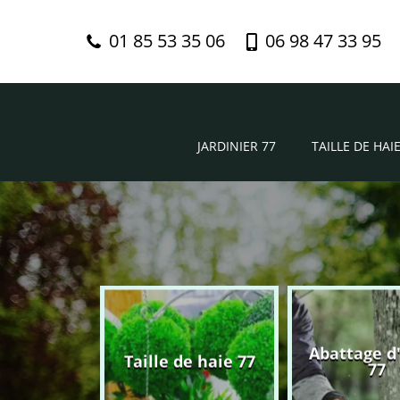
01 85 53 35 06
06 98 47 33 95
JARDINIER 77
TAILLE DE HAIE
Abattage d
nier 77
Taille de haie 77
77