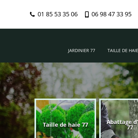
01 85 53 35 06
06 98 47 33 95
JARDINIER 77
TAILLE DE HAIE
Abattage d
nier 77
Taille de haie 77
77