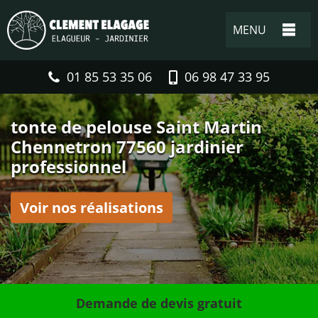
MENU
01 85 53 35 06
06 98 47 33 95
tonte de pelouse Saint Martin
Chennetron 77560 jardinier
professionnel
Voir nos réalisations
Demande de devis gratuit