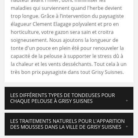
hauteur avant l'hiver, donc minimiser les
maladies qui surviennent quand l'herbe devient
trop longue. Grâce à l’intervention du paysagiste
élagueur Clement Elagage polyvalent et pro en
horticulture, votre gazon sera sain et croitra
soigneusement. Nous ajoutons la longueur de
tonte d'un pouce en plein été pour renouveler la
capacité de la pelouse à supporter le stress dû à
la chaleur et les vents desséchants. Tout cela à un
très bon prix paysagiste dans tout Grisy Suisnes.
LES DIFFÉRENTS TYPES DE TONDEUSES POUR
CHAQUE PELOUSE À GRISY SUISNES
LES TRAITEMENTS NATURELS POUR L'APPARITION
DES MOUSSES DANS LA VILLE DE GRISY SUISNES