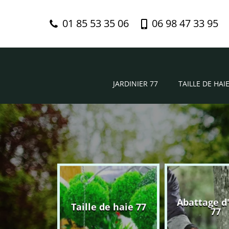
01 85 53 35 06
06 98 47 33 95
JARDINIER 77
TAILLE DE HAIE
Abattage d
nier 77
Taille de haie 77
77