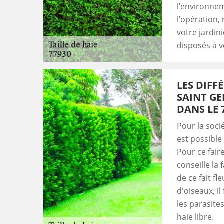
l’environnem
l’opération,
votre jardin
disposés à v
LES DIFF
SAINT GE
DANS LE 
Pour la soci
est possible
Pour ce faire
conseille la 
de ce fait fl
d'oiseaux, il
les parasite
haie libre.