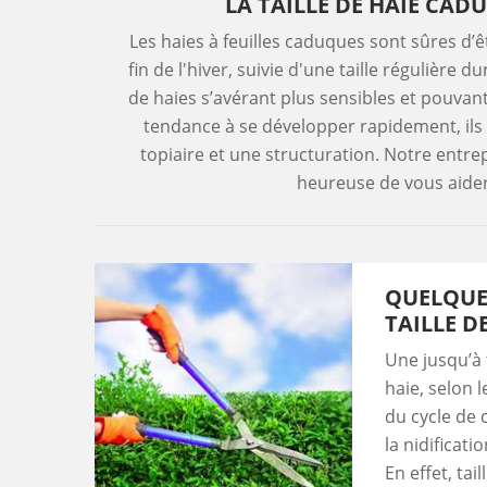
LA TAILLE DE HAIE CA
Les haies à feuilles caduques sont sûres d’ê
fin de l'hiver, suivie d'une taille régulière d
de haies s’avérant plus sensibles et pouvan
tendance à se développer rapidement, il
topiaire et une structuration. Notre entrep
heureuse de vous aider
QUELQUES
TAILLE D
Une jusqu’à t
haie, selon l
du cycle de c
la nidificat
En effet, tai