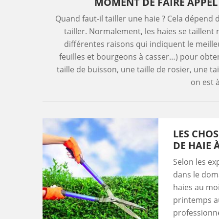
MOMENT DE FAIRE APPEL 
Quand faut-il tailler une haie ? Cela dépend
tailler. Normalement, les haies se taillent m
différentes raisons qui indiquent le meil
feuilles et bourgeons à casser…) pour obten
taille de buisson, une taille de rosier, une t
on est à
LES CHOS
DE HAIE 
Selon les ex
dans le domai
haies au moi
printemps au
professionne