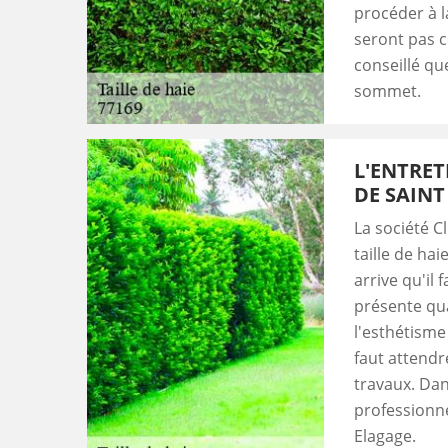
procéder à la
seront pas c
conseillé qu
sommet.
L'ENTRET
DE SAINT
La société C
taille de hai
arrive qu'il 
présente qu
l'esthétisme 
faut attendre
travaux. Dans
professionn
Elagage.