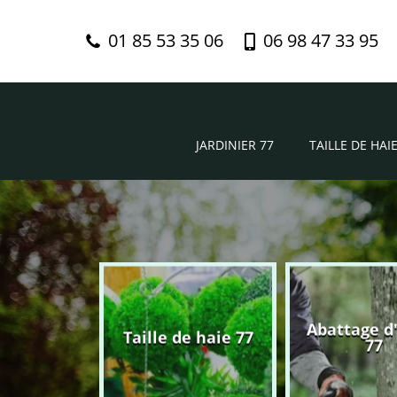
01 85 53 35 06
06 98 47 33 95
JARDINIER 77
TAILLE DE HAIE
Abattage d
nier 77
Taille de haie 77
77