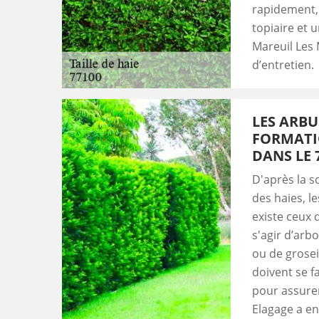
rapidement,
topiaire et 
Mareuil Les 
d’entretien.
LES ARBU
FORMATI
DANS LE 
D'après la s
des haies, l
existe ceux 
s'agir d’arbo
ou de groseil
doivent se fa
pour assurer
Elagage a en