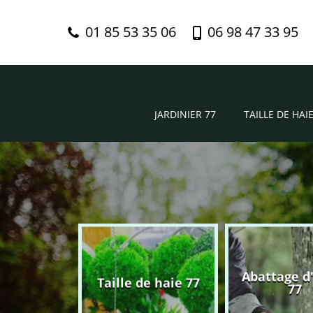
01 85 53 35 06
06 98 47 33 95
JARDINIER 77
TAILLE DE HAIE
Abattage d
nier 77
Taille de haie 77
77