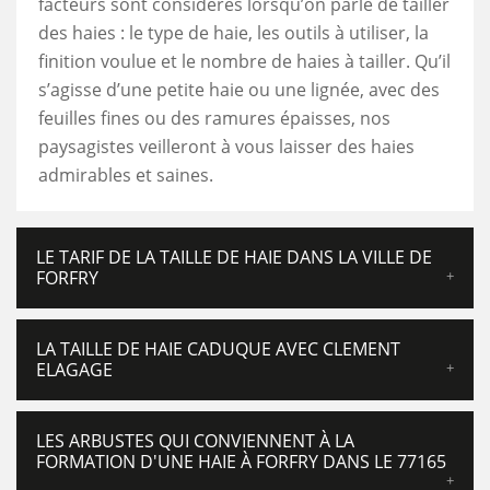
facteurs sont considérés lorsqu’on parle de tailler
des haies : le type de haie, les outils à utiliser, la
finition voulue et le nombre de haies à tailler. Qu’il
s’agisse d’une petite haie ou une lignée, avec des
feuilles fines ou des ramures épaisses, nos
paysagistes veilleront à vous laisser des haies
admirables et saines.
LE TARIF DE LA TAILLE DE HAIE DANS LA VILLE DE
FORFRY
LA TAILLE DE HAIE CADUQUE AVEC CLEMENT
ELAGAGE
LES ARBUSTES QUI CONVIENNENT À LA
FORMATION D'UNE HAIE À FORFRY DANS LE 77165