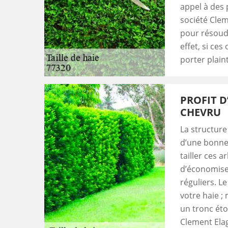
appel à des 
société Clem
pour résoudr
effet, si ces
porter plain
PROFIT D
CHEVRU
La structur
d’une bonne t
tailler ces a
d’économise
réguliers. Le
votre haie ;
un tronc étof
Clement Ela