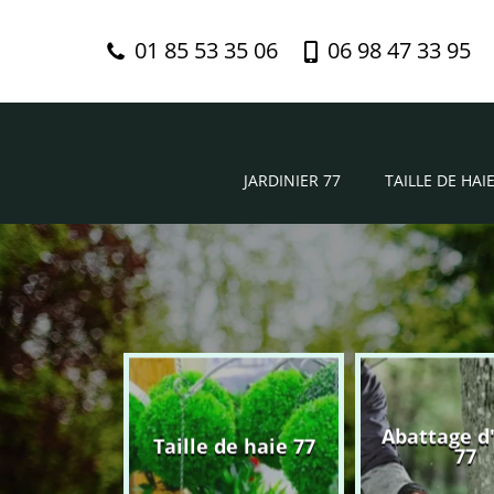
01 85 53 35 06
06 98 47 33 95
JARDINIER 77
TAILLE DE HAIE
Abattage d
nier 77
Taille de haie 77
77