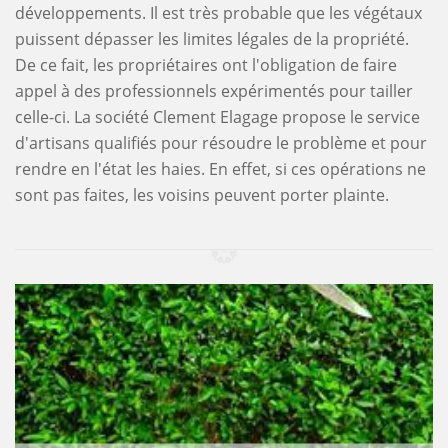
développements. Il est très probable que les végétaux
puissent dépasser les limites légales de la propriété.
De ce fait, les propriétaires ont l'obligation de faire
appel à des professionnels expérimentés pour tailler
celle-ci. La société Clement Elagage propose le service
d'artisans qualifiés pour résoudre le problème et pour
rendre en l'état les haies. En effet, si ces opérations ne
sont pas faites, les voisins peuvent porter plainte.