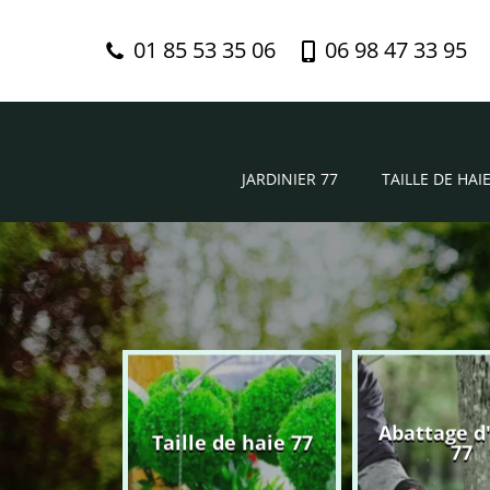
01 85 53 35 06
06 98 47 33 95
JARDINIER 77
TAILLE DE HAIE
Abattage d
nier 77
Taille de haie 77
77