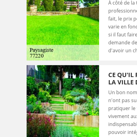
À côté de la 
professionne
fait, le prix
varie en fonc
si il faut fai
demande de d
d'avoir un ch
CE QU'IL
LA VILLE
Un bon nombr
n'ont pas su
pratiquer le
vivement aux
indispensabl
pouvoir inté