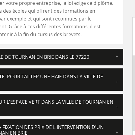
r votre propre entreprise, la loi exige ce diplôme.
ste des écoles qui offrent des formations en
par exemple et qui sont reconnues par le
. Grâce à ces différentes formations, il est
btenir à la fin du cursus des brevets.
LE DE TOURNAN EN BRIE DANS LE 77220
E, POUR TAILLER UNE HAIE DANS LA VILLE DE
R L'ESPACE VERT DANS LA VILLE DE TOURNAN EN
FIXATION DES PRIX DE L'INTERVENTION D'UN
NAN EN BRIE