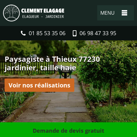
MENU
01 85 53 35 06
06 98 47 33 95
Paysagiste à Thieux 77230
jardinier, taille haie
Voir nos réalisations
Demande de devis gratuit