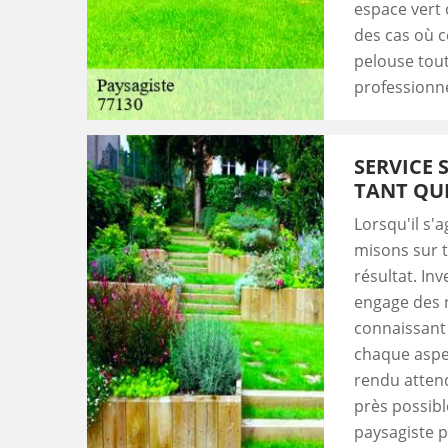
espace vert 
des cas où c
pelouse tout 
professionne
SERVICE 
TANT QU
Lorsqu'il s'
misons sur t
résultat. In
engage des 
connaissant 
chaque aspec
rendu attend
près possibl
paysagiste 