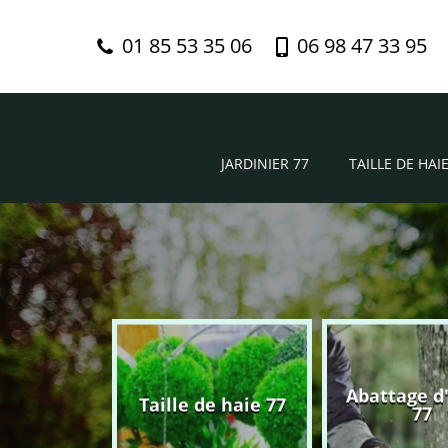
01 85 53 35 06
06 98 47 33 95
JARDINIER 77
TAILLE DE HAIE
Abattage d
nier 77
Taille de haie 77
77