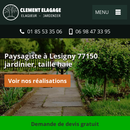
MENU
01 85 53 35 06
06 98 47 33 95
Paysagiste à Lesigny 77150
jardinier, taille haie
Voir nos réalisations
Demande de devis gratuit