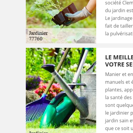
société Clem
du jardin est
Le jardinage
fait de taill
la pulvérisa
LE MEILL
VOTRE SE
Manier et en
manuels et é
plantes, app
la santé des
sont quelqu
le jardinier 
jardin sain 
que ce soit 