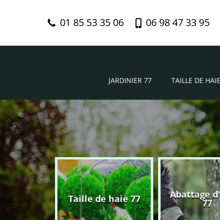
01 85 53 35 06
06 98 47 33 95
JARDINIER 77
TAILLE DE HAIE
Abattage d
nier 77
Taille de haie 77
77