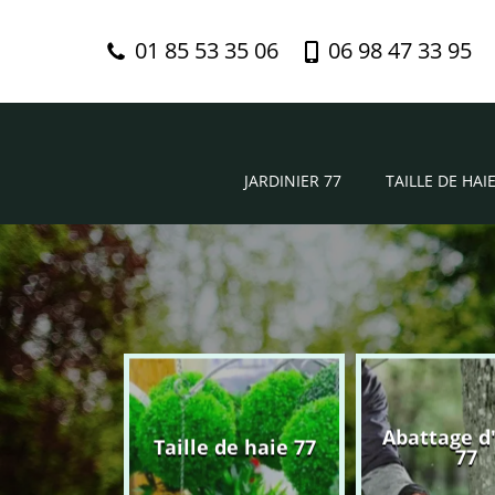
01 85 53 35 06
06 98 47 33 95
JARDINIER 77
TAILLE DE HAIE
Abattage d
nier 77
Taille de haie 77
77