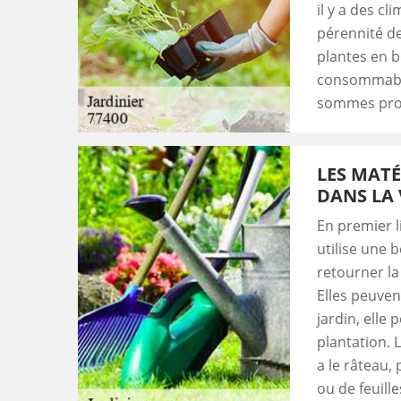
il y a des c
pérennité de
plantes en b
consommable
sommes prof
LES MATÉ
DANS LA
En premier li
utilise une 
retourner la 
Elles peuven
jardin, elle 
plantation. L
a le râteau,
ou de feuille