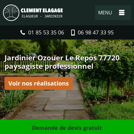
MENU
01 85 53 35 06
06 98 47 33 95
Jardinier Ozouer Le Repos 77720
paysagiste professionnel
Voir nos réalisations
Demande de devis gratuit