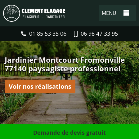
MENU
01 85 53 35 06
06 98 47 33 95
Jardinier Montcourt Fromonville
77140 paysagiste professionnel
Voir nos réalisations
Demande de devis gratuit