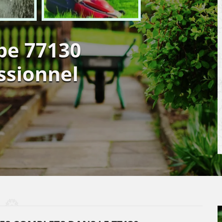
be 77130
ssionnel