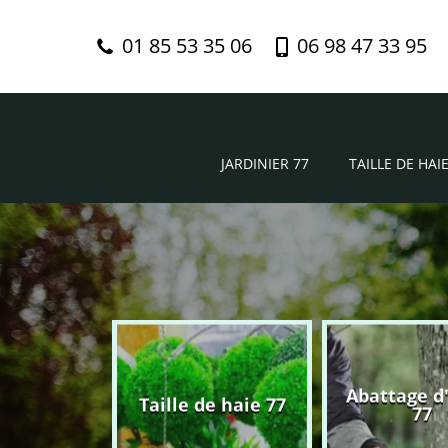
01 85 53 35 06
06 98 47 33 95
JARDINIER 77
TAILLE DE HAIE
Abattage d
nier 77
Taille de haie 77
77