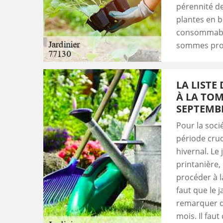
pérennité de
plantes en b
consommable
sommes prof
LA LISTE
À LA TOM
SEPTEMB
Pour la soci
période cruc
hivernal. Le
printanière, 
procéder à la
faut que le j
remarquer q
mois. Il faut