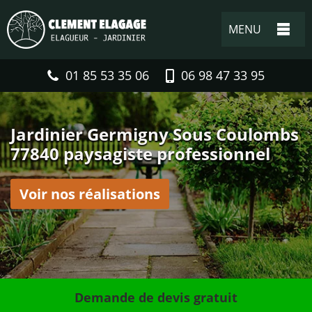
MENU
01 85 53 35 06
06 98 47 33 95
Jardinier Germigny Sous Coulombs
77840 paysagiste professionnel
Voir nos réalisations
Demande de devis gratuit