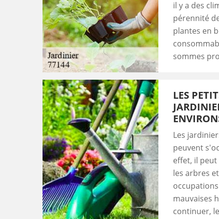
il y a des c
pérennité de
plantes en b
consommable
sommes prof
LES PETI
JARDINIE
ENVIRON
Les jardinie
peuvent s'oc
effet, il pe
les arbres et
occupations 
mauvaises he
continuer, l