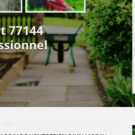
rt 77144
ssionnel