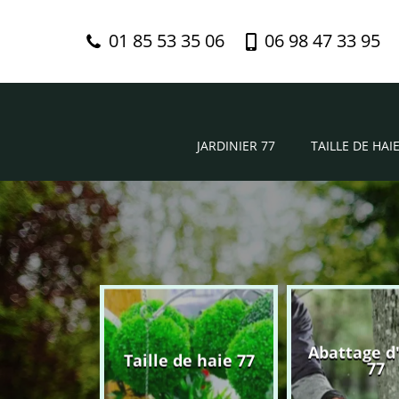
01 85 53 35 06
06 98 47 33 95
JARDINIER 77
TAILLE DE HAIE
Abattage d
nier 77
Taille de haie 77
77