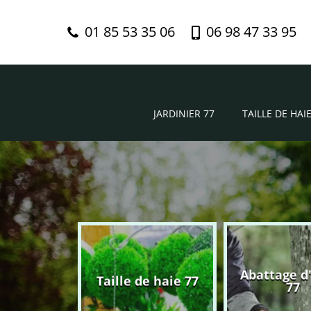
01 85 53 35 06
06 98 47 33 95
JARDINIER 77
TAILLE DE HAIE
Abattage d
nier 77
Taille de haie 77
77