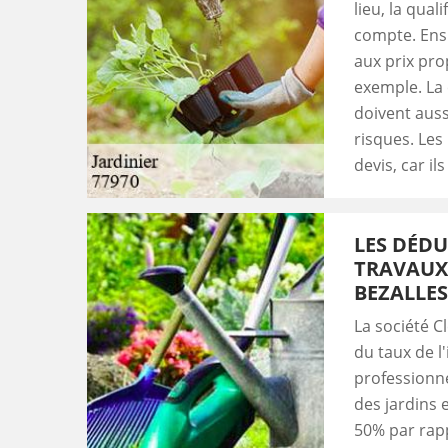
lieu, la qual
compte. Ensu
aux prix pro
exemple. La 
doivent auss
risques. Les
devis, car i
LES DÉDU
TRAVAUX 
BEZALLES
La société C
du taux de l
professionnel
des jardins e
50% par rapp