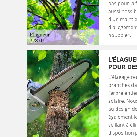
bas pour la f
aussi possibl
d'un maintien
d'allègement
houppier.
L’ÉLAGUE
POUR DES
L'élagage re
branches da
l’arbre entie
solaire. Nou
au design de
également l
veillant à é
disposition 