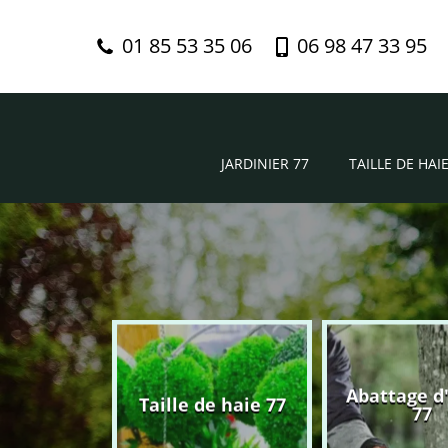
01 85 53 35 06
06 98 47 33 95
JARDINIER 77
TAILLE DE HAIE
Abattage d
nier 77
Taille de haie 77
77