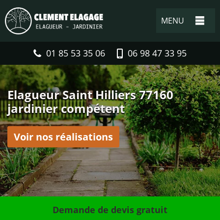
MENU
01 85 53 35 06
06 98 47 33 95
Elagueur Saint Hilliers 77160
jardinier compétent
Voir nos réalisations
Demande de devis gratuit