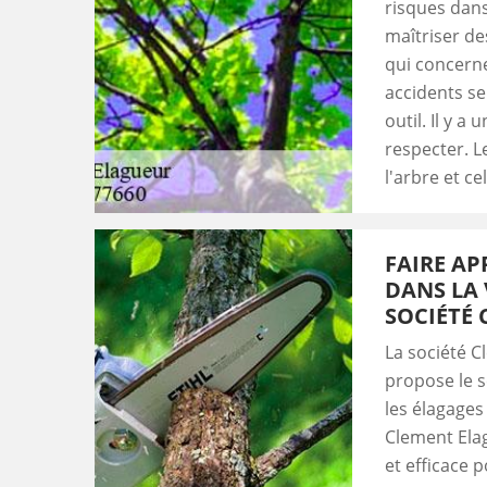
risques dans 
maîtriser de
qui concerne
accidents se
outil. Il y 
respecter. L
l'arbre et ce
FAIRE AP
DANS LA 
SOCIÉTÉ
La société C
propose le s
les élagages 
Clement Elag
et efficace 