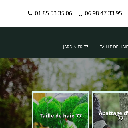
01 85 53 35 06
06 98 47 33 95
JARDINIER 77
TAILLE DE HAIE
Abattage d
nier 77
Taille de haie 77
77