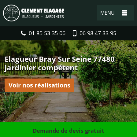
MENU
01 85 53 35 06
06 98 47 33 95
Elagueur Bray Sur Seine 77480
jardinier compétent
Voir nos réalisations
Demande de devis gratuit