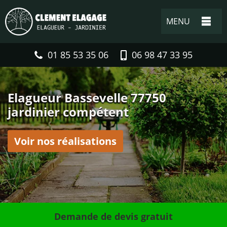
MENU
01 85 53 35 06
06 98 47 33 95
Elagueur Bassevelle 77750
jardinier compétent
Voir nos réalisations
Demande de devis gratuit