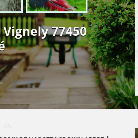
 Vignely 77450
é