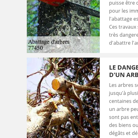
puisse être
pour les imm
l'abattage es
Ces travaux 
très dangere
d'abattre l'a
LE DANGE
D'UN ARB
Les arbres 
jusqu'à plus
centaines d
un arbre pe
sont pas ent
des biens o
dégâts et dés