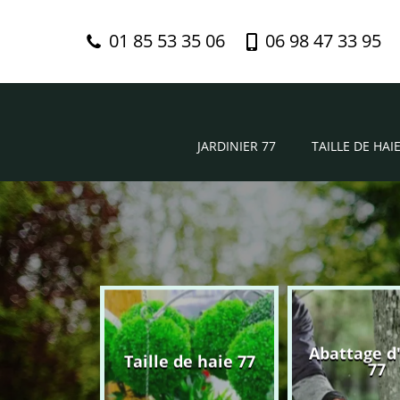
01 85 53 35 06
06 98 47 33 95
JARDINIER 77
TAILLE DE HAIE
Abattage d
nier 77
Taille de haie 77
77