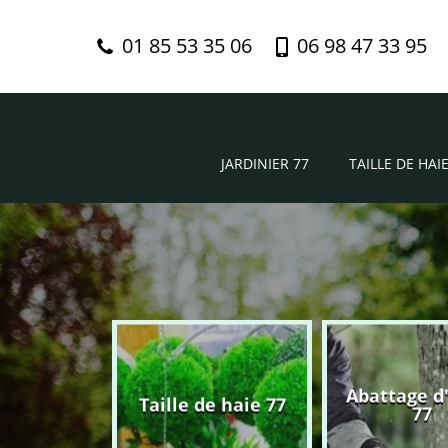
01 85 53 35 06
06 98 47 33 95
JARDINIER 77
TAILLE DE HAIE
Abattage d
nier 77
Taille de haie 77
77