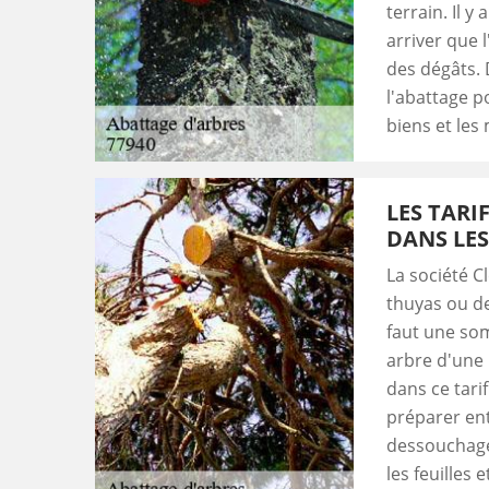
terrain. Il y
arriver que 
des dégâts. 
l'abattage po
biens et les 
LES TARI
DANS LE
La société C
thuyas ou de
faut une so
arbre d'une
dans ce tarif
préparer ent
dessouchage
les feuilles 