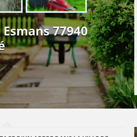
e Esmans 77940
é