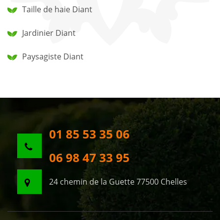
Taille de haie Diant
Jardinier Diant
Paysagiste Diant
01 85 53 35 06
06 98 47 33 95
24 chemin de la Guette 77500 Chelles